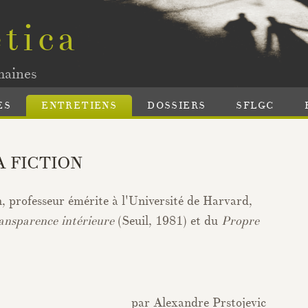
tica
maines
ES
ENTRETIENS
DOSSIERS
SFLGC
A FICTION
, professeur émérite à l'Université de Harvard,
ansparence intérieure
(Seuil, 1981) et du
Propre
par Alexandre Prstojevic