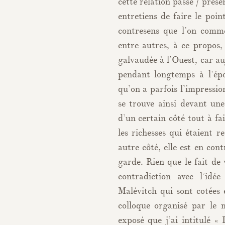
cette relation passé / prése
entretiens de faire le poin
contresens que l’on comme
entre autres, à ce propos,
galvaudée à l’Ouest, car au
pendant longtemps à l’épo
qu’on a parfois l’impressio
se trouve ainsi devant un
d’un certain côté tout à fa
les richesses qui étaient r
autre côté, elle est en cont
garde. Rien que le fait de
contradiction avec l’idé
Malévitch qui sont cotées
colloque organisé par le
exposé que j’ai intitulé «