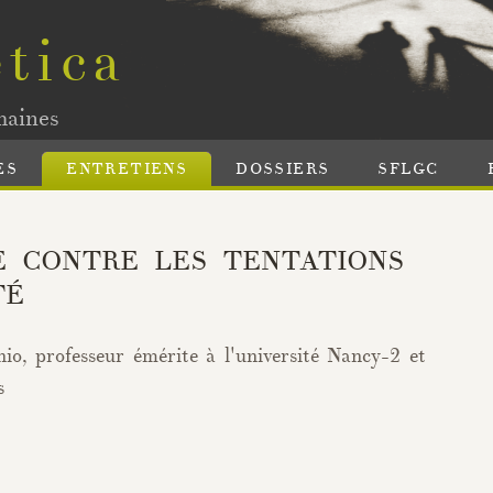
tica
maines
ES
ENTRETIENS
DOSSIERS
SFLGC
E CONTRE LES TENTATIONS
TÉ
io, professeur émérite à l'université Nancy-2 et
s