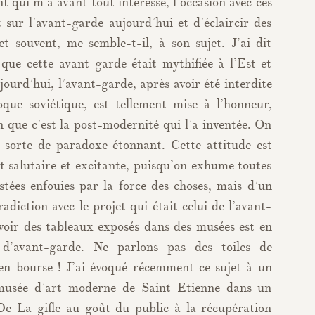
nt qui m’a avant tout intéressé, l’occasion avec ces
t sur l’avant-garde aujourd’hui et d’éclaircir des
t souvent, me semble-t-il, à son sujet. J’ai dit
 que cette avant-garde était mythifiée à l’Est et
jourd’hui, l’avant-garde, après avoir été interdite
que soviétique, est tellement mise à l’honneur,
n que c’est la post-modernité qui l’a inventée. On
e sorte de paradoxe étonnant. Cette attitude est
it salutaire et excitante, puisqu’on exhume toutes
estées enfouies par la force des choses, mais d’un
radiction avec le projet qui était celui de l’avant-
 voir des tableaux exposés dans des musées est en
e d’avant-garde. Ne parlons pas des toiles de
 en bourse ! J’ai évoqué récemment ce sujet à un
 musée d’art moderne de Saint Etienne dans un
 De La gifle au goût du public à la récupération